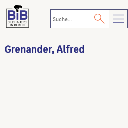
Toggl
Grenander, Alfred
Figürliche Ausgestaltung der Brückenpfeiler
(Architekt:in)