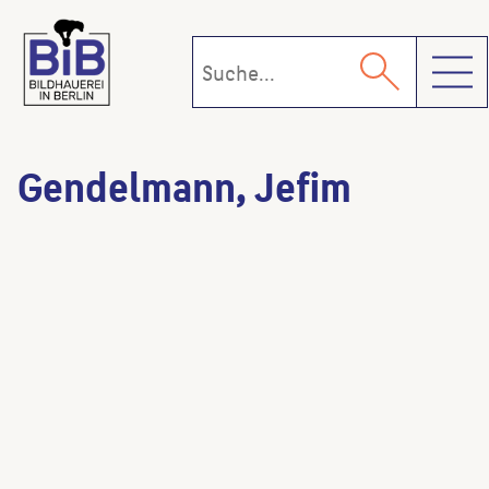
Toggl
Gendelmann, Jefim
Im Feld
(Künstler:in)