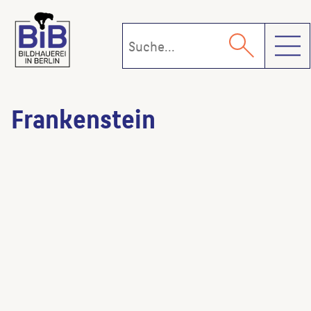
Toggl
Frankenstein
Sportforum Hohenschönhausen
(Bildhauer:in)