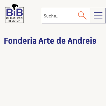
Toggl
Fonderia Arte de Andreis
Miracolo – L’idea di un imagine
(Gießerei)