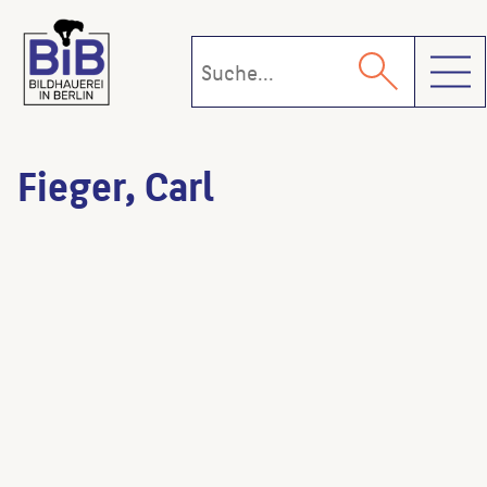
Toggl
Fieger, Carl
Versuchsbau der Deutschen Bauakademie
(Architekt:in)