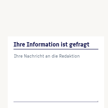
Relief schwebende Engel
(Ausführende:r)
Erzengel Michael
(Ausführende:r)
Ihre Information ist gefragt