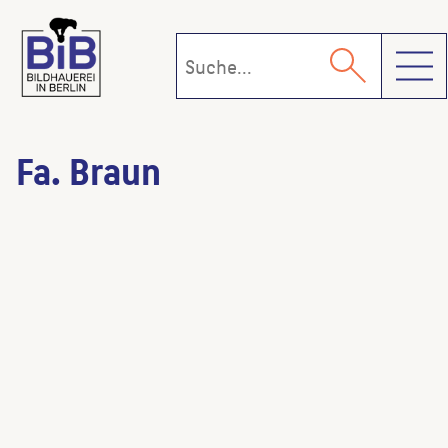
Toggl
Fa. Braun
Der Kopf
(Schiffswerft)