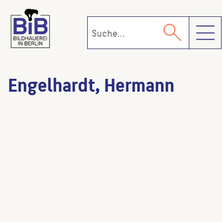
Toggl
Engelhardt, Hermann
Löwentor
(Bildhauer:in)