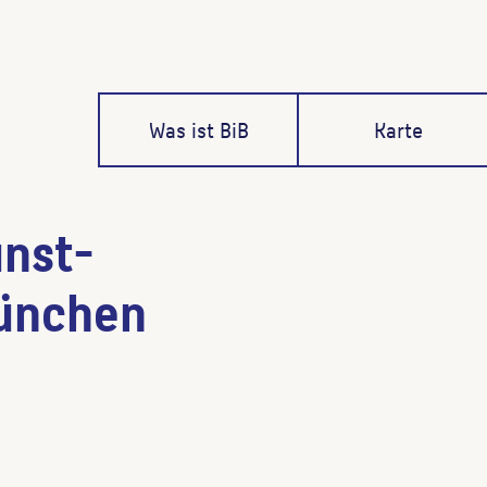
Was ist BiB
Karte
unst-
ünchen