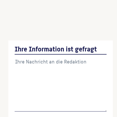
Elchkälbchen
(Bildhauer:in)
Affenfamilie
(Bildhauer:in)
Ihre Information ist gefragt