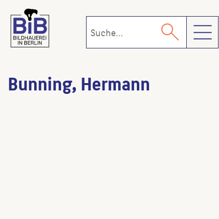
Toggl
Bunning, Hermann
St. Gertrauden-Krankenhaus
(Architekt:in)