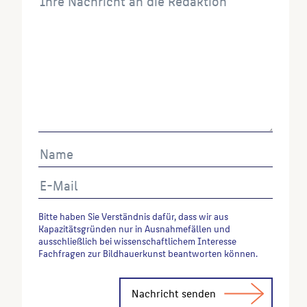
Wenn Sie einzelne Inhalte von dieser Website
verwenden möchten, zitieren Sie bitte wie folgt:
Autor*in des Beitrages, Werktitel, URL, Datum des
Abrufes.
Bitte haben Sie Verständnis dafür, dass wir aus
Kapazitätsgründen nur in Ausnahmefällen und
ausschließlich bei wissenschaftlichem Interesse
Fachfragen zur Bildhauerkunst beantworten können.
Alternative: