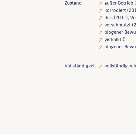
Zustand
außer Betrieb
(
korrodiert
(20
Riss
(2011), Vo
verschmutzt
(2
biogener Bewu
verkalkt
()
biogener Bewu
Vollständigkeit
vollständig
, w
Endlich, Stefanie
: Skulpture
Goder, Ernst
: Plastiken, De
Berlin, 1993, S. 77.
Weißpflug, Hainer
: Treptow-