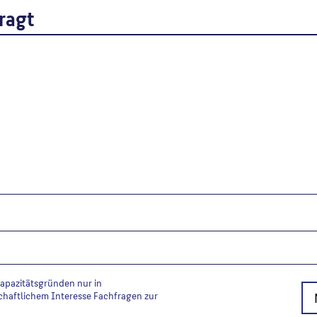
ragt
Goder, Ernst
: Plastiken, De
1993), Berlin, 1993, S. 34.
Wenn Sie einzelne Inhalte von die
folgt: Autor*in des Beitrages, Wer
Kapazitätsgründen nur in
chaftlichem Interesse Fachfragen zur