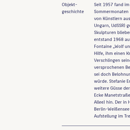
Objekt­
Seit 1957 fand im
geschichte
Sommermonaten die
von Künstlern au
Ungarn, UdSSR) ge
Skulpturen bliebe
entstand 1968 auf
Fontaine „Wolf un
Hilfe, ihm einen 
Verschlingen sein
versprochenen Bel
sei doch Belohnu
würde. Stefanie E
weitere Güsse de
Ecke Manetstraße)
Allee) hin. Der i
Berlin-Weißensee 
Aufstellung im Tr