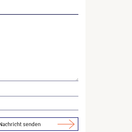
nkmäler und Brunnen in Berlin, Bezirk Treptow (Katalog
ser Website verwenden möchten, zitieren Sie bitte wie
ktitel, URL, Datum des Abrufes.