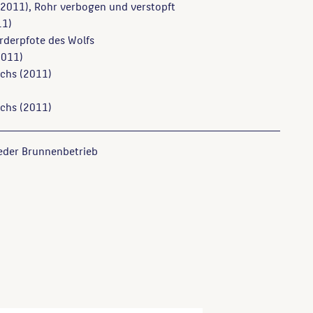
2011), Rohr verbogen und verstopft
11)
rderpfote des Wolfs
011)
chs
(2011)
chs
(2011)
ieder Brunnenbetrieb
n und Denkmäler in Berlin, Berlin, 1990, S. 347.
nkmäler, Brunnen in Berlin: Gesamtverzeichnis, Katalog,
Köpenick, 2009, S. 644.