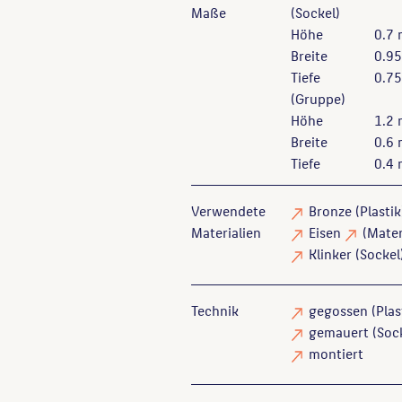
Maße
(Sockel)
Höhe
0.7
Breite
0.9
Tiefe
0.7
(Gruppe)
Höhe
1.2
Breite
0.6
Tiefe
0.4
Verwendete
Bronze
(Plasti
Materialien
Eisen
(Mater
Klinker
(Sockel
Technik
gegossen
(Plas
gemauert
(Sock
montiert