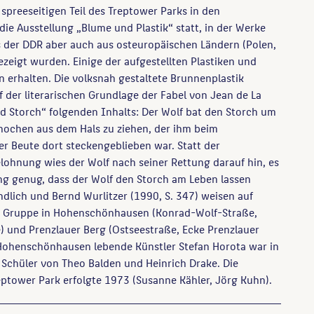
 spreeseitigen Teil des Treptower Parks in den
 Ausstellung „Blume und Plastik“ statt, in der Werke
s der DDR aber auch aus osteuropäischen Ländern (Polen,
zeigt wurden. Einige der aufgestellten Plastiken und
n erhalten. Die volksnah gestaltete Brunnenplastik
 der literarischen Grundlage der Fabel von Jean de La
d Storch“ folgenden Inhalts: Der Wolf bat den Storch um
Knochen aus dem Hals zu ziehen, der ihm beim
er Beute dort steckengeblieben war. Statt der
ohnung wies der Wolf nach seiner Rettung darauf hin, es
ng genug, dass der Wolf den Storch am Leben lassen
ndlich und Bernd Wurlitzer (1990, S. 347) weisen auf
r Gruppe in Hohenschönhausen (Konrad-Wolf-Straße,
 und Prenzlauer Berg (Ostseestraße, Ecke Prenzlauer
n Hohenschönhausen lebende Künstler Stefan Horota war in
Schüler von Theo Balden und Heinrich Drake. Die
eptower Park erfolgte 1973 (Susanne Kähler, Jörg Kuhn).