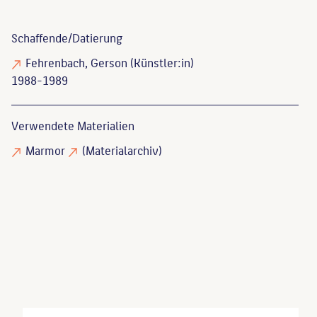
Schaffende/
Datierung
Fehrenbach, Gerson
(Künstler:in)
1988-1989
Verwendete Materialien
Marmor
(Materialarchiv)
Gabler, Josephine
: Gerson Fehrenbach - Skulptur
und Zeichnung : mit dem Werkverzeichnis der
Skulpturen, Berlin, 2000, S. Nr. 295.
Endlich, Stefanie
: Skulpturen und Denkmäler in