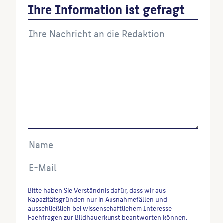
Ihre Information ist gefragt
Berlin, Berlin, 1990, S. 16.
Wenn Sie einzelne Inhalte von dieser Website
verwenden möchten, zitieren Sie bitte wie folgt:
Autor*in des Beitrages, Werktitel, URL, Datum des
Abrufes.
Bitte haben Sie Verständnis dafür, dass wir aus
Kapazitätsgründen nur in Ausnahmefällen und
ausschließlich bei wissenschaftlichem Interesse
Fachfragen zur Bildhauerkunst beantworten können.