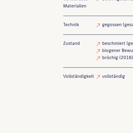
Materialien
Technik
gegossen
(ges
Zustand
beschmiert
(ge
biogener Bewu
brüchig
(2018)
Vollständigkeit
vollständig
Eisold, Dietmar
: Lexikon Kün
Wenn Sie einzelne Inhalte von die