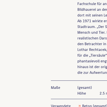
Fachschule für a
Bildhauerei an de
dort mit seinen 
Ab 1971 wirkte er
Stadtraum. „Der S
Mensch und Tier.
realistischen Dar
den Betrachter in
Lothar Rechtacek,
für die „Tiersäul
phantasievoll eng
hinaus ist der ori
die zur Aufwertun
Maße
(gesamt)
Höhe
2.5
Verwendete
Beton
(gesamt