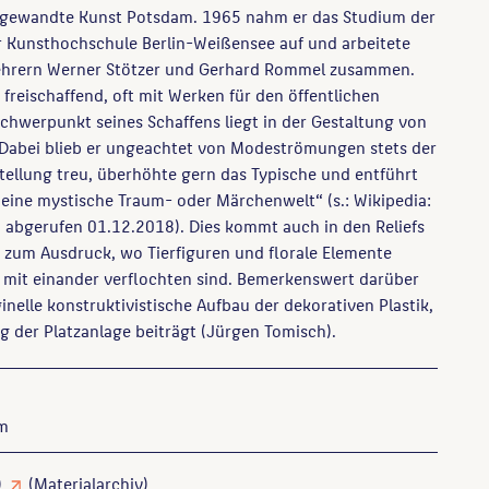
ngewandte Kunst Potsdam. 1965 nahm er das Studium der
r Kunsthochschule Berlin-Weißensee auf und arbeitete
Lehrern Werner Stötzer und Gerhard Rommel zusammen.
 freischaffend, oft mit Werken für den öffentlichen
chwerpunkt seines Schaffens liegt in der Gestaltung von
 Dabei blieb er ungeachtet von Modeströmungen stets der
stellung treu, überhöhte gern das Typische und entführt
 eine mystische Traum- oder Märchenwelt“ (s.: Wikipedia:
 abgerufen 01.12.2018). Dies kommt auch in den Reliefs
e“ zum Ausdruck, wo Tierfiguren und florale Elemente
 mit einander verflochten sind. Bemerkenswert darüber
ginelle konstruktivistische Aufbau der dekorativen Plastik,
g der Platzanlage beiträgt (Jürgen Tomisch).
 m
)
(Materialarchiv)