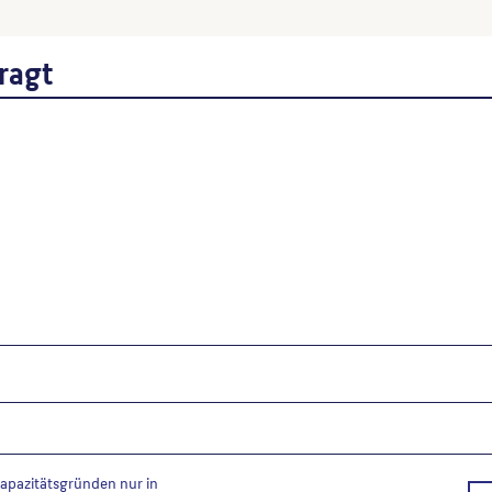
folgt: Autor*in des Beitrages, Wer
ragt
Kapazitätsgründen nur in