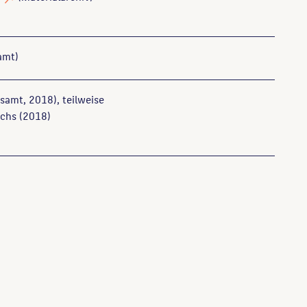
amt)
samt, 2018), teilweise
chs
(2018)
stler in der DDR, Berlin, 2010, S. 747.
ser Website verwenden möchten, zitieren Sie bitte wie