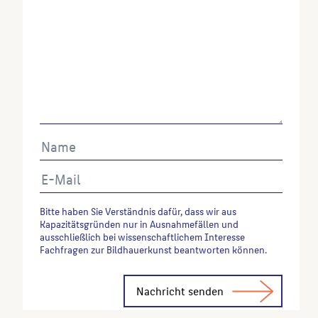
Wenn Sie einzelne Inhalte von dieser Website
verwenden möchten, zitieren Sie bitte wie folgt:
Autor*in des Beitrages, Werktitel, URL, Datum des
Abrufes.
Bitte haben Sie Verständnis dafür, dass wir aus
Kapazitätsgründen nur in Ausnahmefällen und
ausschließlich bei wissenschaftlichem Interesse
Fachfragen zur Bildhauerkunst beantworten können.
Alternative: