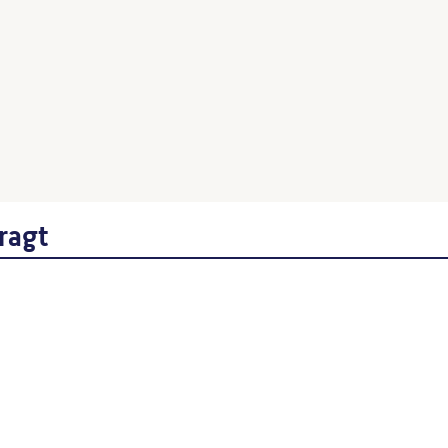
Ehmann, Horst
: Berlin: Kunst im Stadtrau
Wenn Sie einzelne Inhalte von dieser Website v
Beitrages, Werktitel, URL, Datum des Abrufes.
ragt