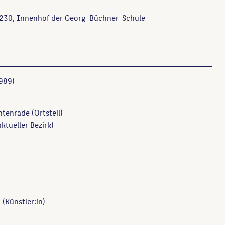
230, Innenhof der Georg-Büchner-Schule
989)
htenrade (Ortsteil)
tueller Bezirk)
d
(Künstler:in)