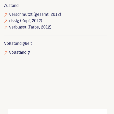
Zustand
verschmutzt
(gesamt, 2012)
rissig
(Kopf, 2012)
verblasst
(Farbe, 2012)
Vollständigkeit
vollständig
Damus, Martin
: Fuchs im Busch und
Bronzeflamme. Zeitgenössische Plastik in Berlin-
West, München, 1979, S. 80-81, 190.
Ehmann, Horst
: Berlin: Kunst im Stadtraum,