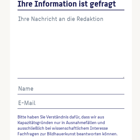
Ihre Information ist gefragt
Begleitheft, Berlin, 1988, S. 42.
Endlich, Stefanie
: Skulpturen und Denkmäler in
Berlin, Berlin, 1990, S. 73.
Wenn Sie einzelne Inhalte von dieser Website
verwenden möchten, zitieren Sie bitte wie folgt:
Autor*in des Beitrages, Werktitel, URL, Datum des
Abrufes.
Bitte haben Sie Verständnis dafür, dass wir aus
Kapazitätsgründen nur in Ausnahmefällen und
ausschließlich bei wissenschaftlichem Interesse
Fachfragen zur Bildhauerkunst beantworten können.