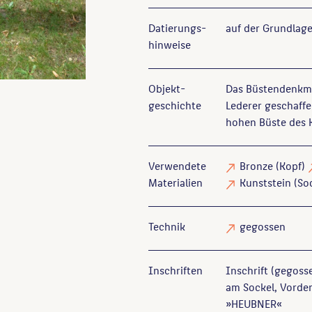
Datierungs­
auf der Grundlage
hinweise
Objekt­
Das Büstendenkma
geschichte
Lederer geschaff
hohen Büste des 
Verwendete
Bronze
(Kopf)
Materialien
Kunststein
(So
Technik
gegossen
Inschriften
Inschrift (gegoss
am Sockel, Vorder
»HEUBNER«