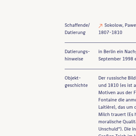
Schaffende/
Sokolow, Pawe
Datierung
1807-1810
Datierungs­
in Berlin ein Nac
hinweise
September 1998 
Objekt­
Der russische Bi
geschichte
und 1810 (es ist 
Motiven aus der 
Fontaine die anmu
Laitière), das um
Milch trauert (Es
moralische Quali
Unschuld“). Die i
Großen Teich im K