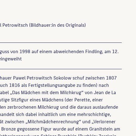
l Petrowitsch
(Bildhauer:in des Originals)
hguss von 1998 auf einem abweichenden Findling, am 12.
eingeweiht
ldhauer Pawel Petrowitsch Sokolow schuf zwischen 1807
auch 1816 als Fertigstellungsangabe zu finden) nach
Fabel „Das Mädchen mit dem Milchkrug“ von Jean de La
tige Sitzfigur eines Mädchens (der Perette, einer
 den zerbrochenen Milchkrug und die daraus auslaufende
 handelt sich dabei inhaltlich um eine mehrschichtige,
tät zwischen „Milchmädchenrechnung“ und „Verlorener
n Bronze gegossene Figur wurde auf einem Granitstein am
atharinenpark von Schloss Puschkin (Pushkin; Zarskoje