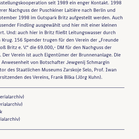
stellungskooperation seit 1989 ein enger Kontakt. 1998
erer Nachguss der Puschkiner Laitière nach Berlin und
ptember 1998 im Gutspark Britz aufgestellt werden. Auch
ssender Findling ausgewählt und hier mit einer kleinen
t. Und: auch hier in Britz fließt Leitungswasser durch
 Krug. 156 Spender trugen für den Verein der „Freunde
oß Britz e. V.“ die 69.000,- DM für den Nachguss der
 Der Verein ist auch Eigentümer der Brunnenanlage. Die
in Anwesenheit von Botschafter Jewgenij Schmargin
ektor des Staatlichen Museums Zarskoje Selo, Prof. Iwan
rsitzenden des Vereins, Frank Bilka (Jörg Kuhn).
erialarchiv)
rialarchiv)
k
ialarchiv)