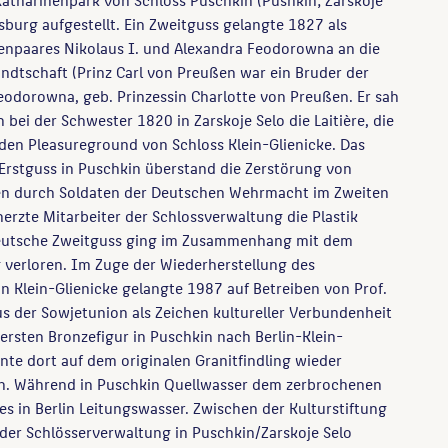
rsburg aufgestellt. Ein Zweitguss gelangte 1827 als
enpaares Nikolaus I. und Alexandra Feodorowna an die
dtschaft (Prinz Carl von Preußen war ein Bruder der
eodorowna, geb. Prinzessin Charlotte von Preußen. Er sah
 bei der Schwester 1820 in Zarskoje Selo die Laitière, die
n den Pleasureground von Schloss Klein-Glienicke. Das
 Erstguss in Puschkin überstand die Zerstörung von
en durch Soldaten der Deutschen Wehrmacht im Zweiten
herzte Mitarbeiter der Schlossverwaltung die Plastik
eutsche Zweitguss ging im Zusammenhang mit dem
 verloren. Im Zuge der Wiederherstellung des
n Klein-Glienicke gelangte 1987 auf Betreiben von Prof.
us der Sowjetunion als Zeichen kultureller Verbundenheit
ersten Bronzefigur in Puschkin nach Berlin-Klein-
nte dort auf dem originalen Granitfindling wieder
en. Während in Puschkin Quellwasser dem zerbrochenen
 es in Berlin Leitungswasser. Zwischen der Kulturstiftung
 der Schlösserverwaltung in Puschkin/Zarskoje Selo