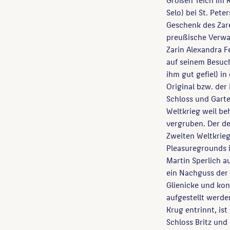
Selo) bei St. Pete
Geschenk des Zar
preußische Verwan
Zarin Alexandra F
auf seinem Besuch
ihm gut gefiel) i
Original bzw. der
Schloss und Gart
Weltkrieg weil be
vergruben. Der d
Zweiten Weltkrieg
Pleasuregrounds i
Martin Sperlich a
ein Nachguss der 
Glienicke und kon
aufgestellt werd
Krug entrinnt, ist
Schloss Britz und