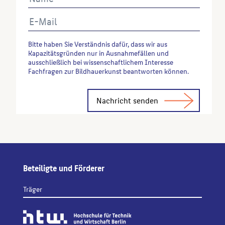
Weinland, Martina
: Kriegerdenkmäler in Berlin
1870 bis 1930, Frankfurt am Main, 1990, S. 201 Nr.
59.
Bitte haben Sie Verständnis dafür, dass wir aus
Kapazitätsgründen nur in Ausnahmefällen und
Wenn Sie einzelne Inhalte von dieser Website
ausschließlich bei wissenschaftlichem Interesse
verwenden möchten, zitieren Sie bitte wie folgt:
Fachfragen zur Bildhauerkunst beantworten können.
Autor*in des Beitrages, Werktitel, URL, Datum des
Alternative:
Abrufes.
Beteiligte und Förderer
Träger