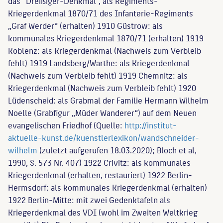
das "Dreißiger-Denkmal", als Regiments-
Kriegerdenkmal 1870/71 des Infanterie-Regiments
„Graf Werder“ (erhalten) 1910 Güstrow: als
kommunales Kriegerdenkmal 1870/71 (erhalten) 1919
Koblenz: als Kriegerdenkmal (Nachweis zum Verbleib
fehlt) 1919 Landsberg/Warthe: als Kriegerdenkmal
(Nachweis zum Verbleib fehlt) 1919 Chemnitz: als
Kriegerdenkmal (Nachweis zum Verbleib fehlt) 1920
Lüdenscheid: als Grabmal der Familie Hermann Wilhelm
Noelle (Grabfigur „Müder Wanderer“) auf dem Neuen
evangelischen Friedhof (Quelle:
http://institut-
aktuelle-kunst.de/kuenstlerlexikon/wandschneider-
wilhelm
(zuletzt aufgerufen 18.03.2020); Bloch et al,
1990, S. 573 Nr. 407) 1922 Crivitz: als kommunales
Kriegerdenkmal (erhalten, restauriert) 1922 Berlin-
Hermsdorf: als kommunales Kriegerdenkmal (erhalten)
1922 Berlin-Mitte: mit zwei Gedenktafeln als
Kriegerdenkmal des VDI (wohl im Zweiten Weltkrieg