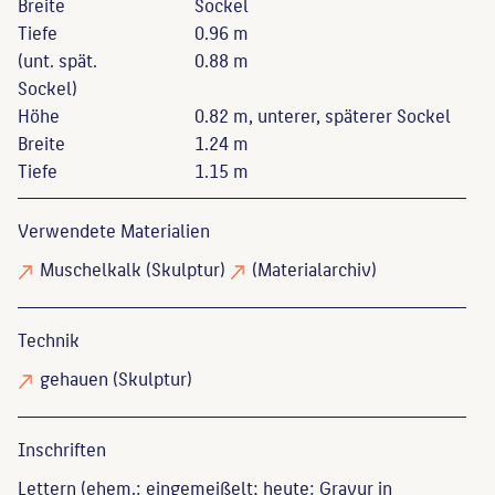
Breite
Sockel
Tiefe
0.96 m
(unt. spät.
0.88 m
Sockel)
Höhe
0.82 m, unterer, späterer Sockel
Breite
1.24 m
Tiefe
1.15 m
Verwendete Materialien
Muschelkalk
(Skulptur)
(Materialarchiv)
Technik
gehauen
(Skulptur)
Inschriften
Lettern (ehem.: eingemeißelt; heute: Gravur in