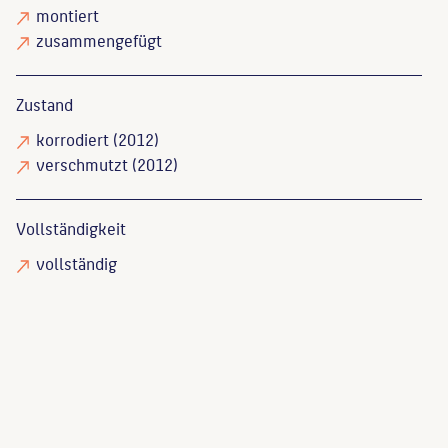
montiert
zusammengefügt
Zustand
korrodiert
(2012)
verschmutzt
(2012)
Vollständigkeit
vollständig
Messer, Elke
: Neptuns Reich an der Spree: Berliner
Brunnen von Begas bis Bonk, Berlin, 1986, S. 17-