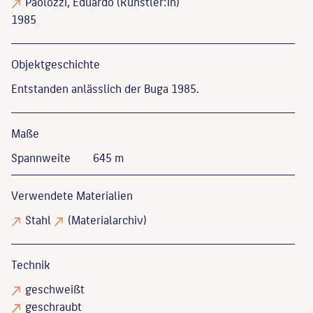
Paolozzi, Eduardo
(Künstler:in)
1985
Objekt­geschichte
Entstanden anlässlich der Buga 1985.
Maße
Spannweite
645 m
Verwendete Materialien
Stahl
(Materialarchiv)
Technik
geschweißt
geschraubt