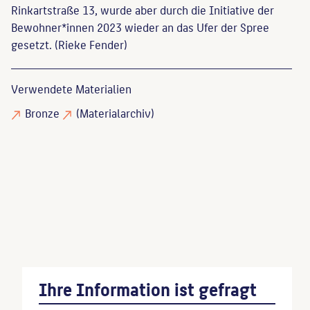
Rinkartstraße 13, wurde aber durch die Initiative der
Bewohner*innen 2023 wieder an das Ufer der Spree
gesetzt. (Rieke Fender)
Verwendete Materialien
Bronze
(Materialarchiv)
Endlich, Stefanie
: Skulpturen und Denkmäler in
Berlin, Berlin, 1990, S. 336.
Feist, Peter H.
: Plastik in der Deutschen
Demokratischen Republik, Dresden, 1965, S. 151,
Ihre Information ist gefragt
Abb. S. 106 .