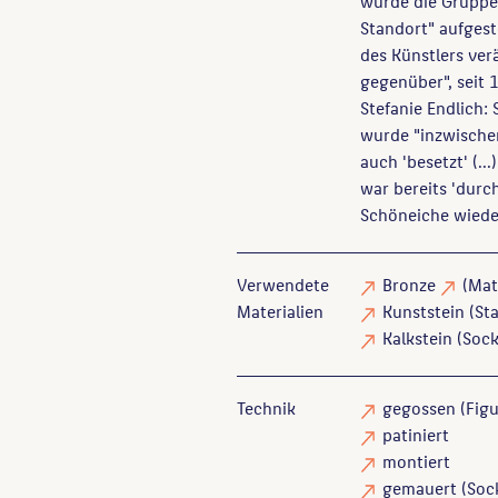
wurde die Gruppe 
Standort" aufges
des Künstlers ver
gegenüber", seit 
Stefanie Endlich:
wurde "inzwischen
auch 'besetzt' (.
war bereits 'durc
Schöneiche wieder
Verwendete
Bronze
(Mat
Materialien
Kunststein
(St
Kalkstein
(Sock
Technik
gegossen
(Figu
patiniert
montiert
gemauert
(Sock