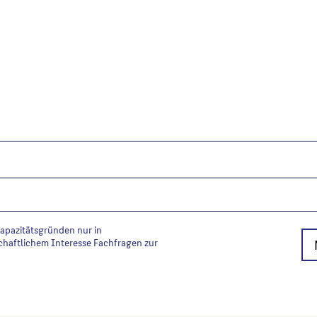
folgt: Autor*in des Beitrages, Wer
Kapazitätsgründen nur in
chaftlichem Interesse Fachfragen zur