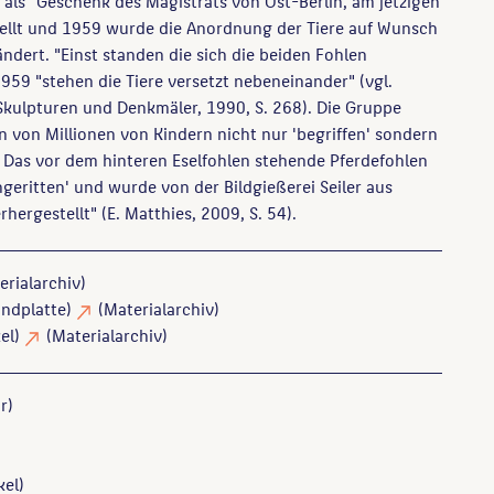
als "Geschenk des Magistrats von Ost-Berlin, am jetzigen
tellt und 1959 wurde die Anordnung der Tiere auf Wunsch
ändert. "Einst standen die sich die beiden Fohlen
1959 "stehen die Tiere versetzt nebeneinander" (vgl.
 Skulpturen und Denkmäler, 1990, S. 268). Die Gruppe
 von Millionen von Kindern nicht nur 'begriffen' sondern
..) Das vor dem hinteren Eselfohlen stehende Pferdefohlen
hgeritten' und wurde von der Bildgießerei Seiler aus
hergestellt" (E. Matthies, 2009, S. 54).
erialarchiv)
andplatte)
(Materialarchiv)
el)
(Materialarchiv)
r)
el)