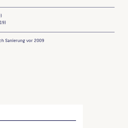
)
19)
ach Sanierung vor 2009
 steinernem Herzen und bronzener Haut. Der künstlerische
, Berlin, 2009, S. 54.
nkmäler, Brunnen in Berlin: Gesamtverzeichnis, Katalog,
n und Denkmäler in Berlin, Berlin, 1990, S. 268.
ser Website verwenden möchten, zitieren Sie bitte wie