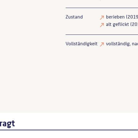
Zustand
berieben
(2019
alt geflickt
(20
Vollständigkeit
vollständig
, n
Matthies, Enrico
: Tiere mit
Schmuck des Tierparks Berlin
Goder, Ernst
: Plastiken, De
Berlin, 1993, S. 32.
ragt
Endlich, Stefanie
: Skulpture
Wenn Sie einzelne Inhalte von die