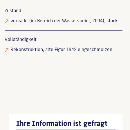
Zustand
verkalkt
(im Bereich der Wasserspeier, 2004), stark
Vollständigkeit
Rekonstruktion
, alte Figur 1942 eingeschmolzen
Ehmann, Horst
: Berlin: Kunst im Stadtraum, Berlin,
1988, S. 117.
Wille, Klaus-Dieter
: Spaziergänge in Tempelhof,
Berlin, 1985, S. 23, 27-28.
Ihre Information ist gefragt
Wenn Sie einzelne Inhalte von dieser Website