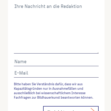
verwenden möchten, zitieren Sie bitte wie folgt:
Autor*in des Beitrages, Werktitel, URL, Datum des
Abrufes.
Bitte haben Sie Verständnis dafür, dass wir aus
Kapazitätsgründen nur in Ausnahmefällen und
ausschließlich bei wissenschaftlichem Interesse
Fachfragen zur Bildhauerkunst beantworten können.
Alternative: