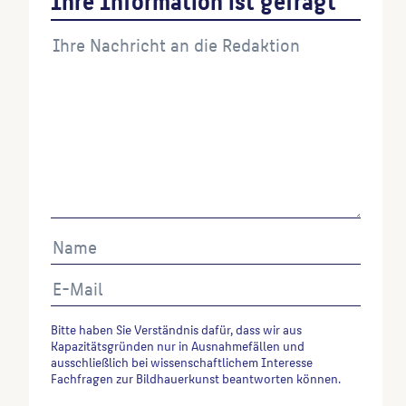
verwenden möchten, zitieren Sie bitte wie folgt:
Autor*in des Beitrages, Werktitel, URL, Datum des
Abrufes.
Bitte haben Sie Verständnis dafür, dass wir aus
Kapazitätsgründen nur in Ausnahmefällen und
ausschließlich bei wissenschaftlichem Interesse
Fachfragen zur Bildhauerkunst beantworten können.