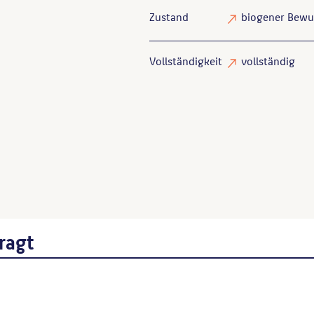
Zustand
biogener Bewu
Vollständigkeit
vollständig
Feist, Ursula
: Theo Balden, 
Goder, Ernst
: Plastiken, De
Berlin, 1993, S. 21.
Weidner, Klaus
: Plastiken, 
ragt
18.
Hebecker, Susanne
: Theo Ba
Werkverzeichnisnummer
Wenn Sie einzelne Inhalte von die
folgt: Autor*in des Beitrages, Wer