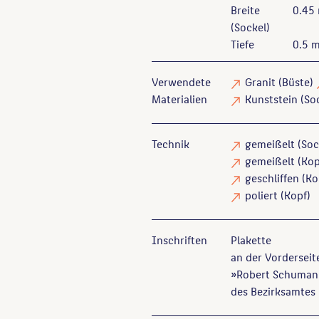
Breite
0.45
(Sockel)
Tiefe
0.5 
Verwendete
Granit
(Büste)
Materialien
Kunststein
(So
Technik
gemeißelt
(Soc
gemeißelt
(Kop
geschliffen
(Ko
poliert
(Kopf)
Inschriften
Plakette
an der Vorderseit
»Robert Schumann 
des Bezirksamtes 