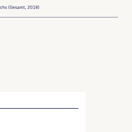
chs
(Gesamt, 2018)
Dresden, 1983, S. 132. Werkverzeichnisnummer
nkmäler, Brunnen in Berlin: Gesamtverzeichnis, Katalog,
Denkmäler und Brunnen im Bezirk Köpenick, Berlin, 1993, S.
lden : 1904 - 1995 ; Skulpturen, Erfurt, 2004, S. 47-10.
ser Website verwenden möchten, zitieren Sie bitte wie
ktitel, URL, Datum des Abrufes.