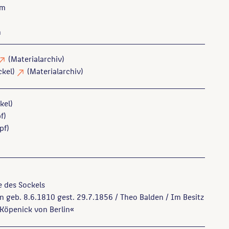
 m
m
(Materialarchiv)
ckel)
(Materialarchiv)
kel)
f)
pf)
e des Sockels
geb. 8.6.1810 gest. 29.7.1856 / Theo Balden / Im Besitz
Köpenick von Berlin«