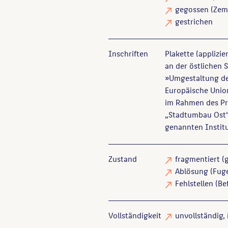
gegossen
(Zem
gestrichen
Inschriften
Plakette (applizier
an der östlichen S
»Umgestaltung de
Europäische Union
im Rahmen des Pro
„Stadtumbau Ost“ 
genannten Instit
Zustand
fragmentiert
(g
Ablösung
(Fuge
Fehlstellen
(Bef
Vollständigkeit
unvollständig
,