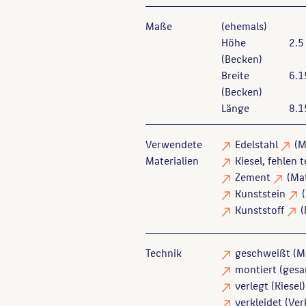
Maße
(ehemals)
Höhe
2.5
(Becken)
Breite
6.1
(Becken)
Länge
8.1
Verwendete
Edelstahl
(M
Materialien
Kiesel
, fehlen 
Zement
(Mat
Kunststein
Kunststoff
(
Technik
geschweißt
(Me
montiert
(gesa
verlegt
(Kiesel)
verkleidet
(Ver