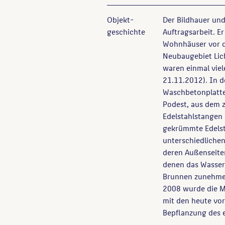
Objekt­
Der Bildhauer und
geschichte
Auftragsarbeit. E
Wohnhäuser vor d
Neubaugebiet Lic
waren einmal viele
21.11.2012). In 
Waschbetonplatten
Podest, aus dem z
Edelstahlstangen
gekrümmte Edelst
unterschiedliche
deren Außenseite
denen das Wasser 
Brunnen zunehmen
2008 wurde die Me
mit den heute vo
Bepflanzung des 