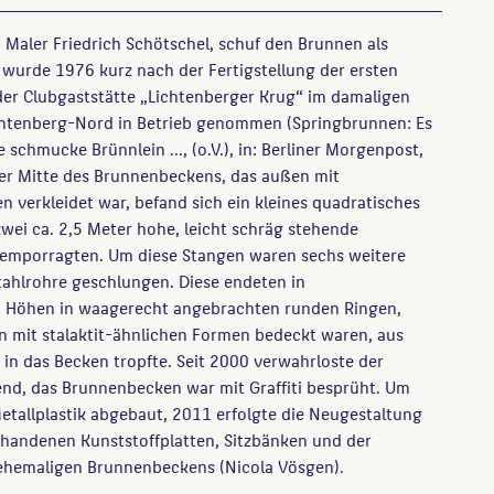
 Maler Friedrich Schötschel, schuf den Brunnen als
r wurde 1976 kurz nach der Fertigstellung der ersten
er Clubgaststätte „Lichtenberger Krug“ im damaligen
htenberg-Nord in Betrieb genommen (Springbrunnen: Es
 schmucke Brünnlein ..., (o.V.), in: Berliner Morgenpost,
der Mitte des Brunnenbeckens, das außen mit
 verkleidet war, befand sich ein kleines quadratisches
wei ca. 2,5 Meter hohe, leicht schräg stehende
 emporragten. Um diese Stangen waren sechs weitere
ahlrohre geschlungen. Diese endeten in
n Höhen in waagerecht angebrachten runden Ringen,
n mit stalaktit-ähnlichen Formen bedeckt waren, aus
in das Becken tropfte. Seit 2000 verwahrloste der
d, das Brunnenbecken war mit Graffiti besprüht. Um
tallplastik abgebaut, 2011 erfolgte die Neugestaltung
rhandenen Kunststoffplatten, Sitzbänken und der
ehemaligen Brunnenbeckens (Nicola Vösgen).