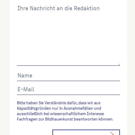
verwenden möchten, zitieren Sie bitte wie folgt:
Autor*in des Beitrages, Werktitel, URL, Datum des
Abrufes.
Bitte haben Sie Verständnis dafür, dass wir aus
Kapazitätsgründen nur in Ausnahmefällen und
ausschließlich bei wissenschaftlichem Interesse
Fachfragen zur Bildhauerkunst beantworten können.
Alternative: