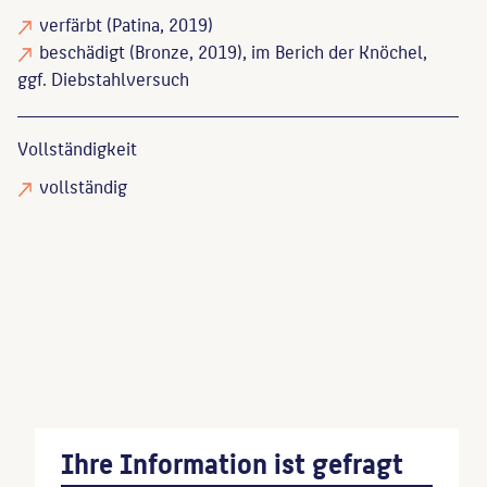
verfärbt
(Patina, 2019)
beschädigt
(Bronze, 2019), im Berich der Knöchel,
ggf. Diebstahlversuch
Vollständigkeit
vollständig
Endlich, Stefanie
: Skulpturen und Denkmäler in
Berlin, Berlin, 1990, S. 249.
Weidner, Klaus
: Plastiken, Denkmäler und Brunnen
im Bezirk Köpenick, Berlin, 1993, S. 25.
Ihre Information ist gefragt
Wenn Sie einzelne Inhalte von dieser Website