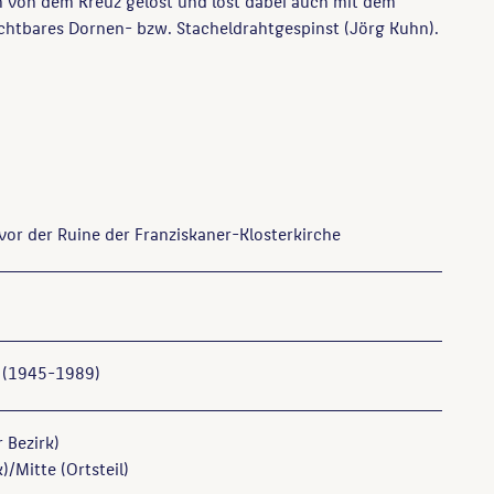
 von dem Kreuz gelöst und löst dabei auch mit dem
chtbares Dornen- bzw. Stacheldrahtgespinst (Jörg Kuhn).
 vor der Ruine der Franziskaner-Klosterkirche
 (1945-1989)
r Bezirk)
)/Mitte (Ortsteil)