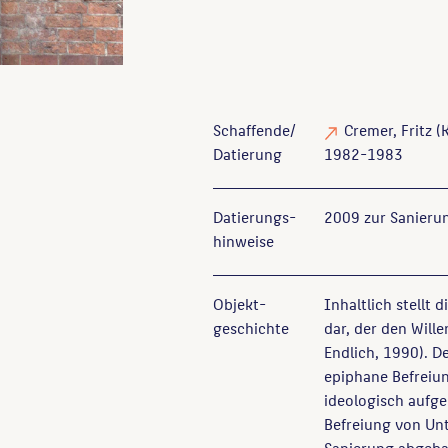
Schaffende/
Cremer, Fritz
(K
Datierung
1982-1983
Datierungs­
2009 zur Sanierun
hinweise
Objekt­
Inhaltlich stellt
geschichte
dar, der den Wille
Endlich, 1990). D
epiphane Befreiu
ideologisch aufge
Befreiung von Unt
Sanierung abgebau