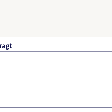
Endlich, Stefanie
: Skulpture
Schmidt, Diether
: Fritz Cre
Wenn Sie einzelne Inhalte von die
folgt: Autor*in des Beitrages, Wer
ragt