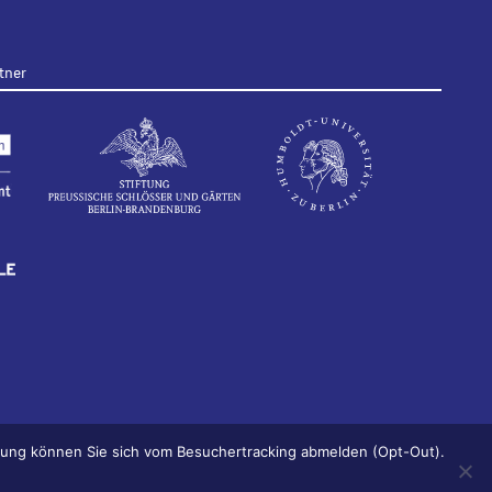
tner
ärung können Sie sich vom Besuchertracking abmelden (Opt-Out).