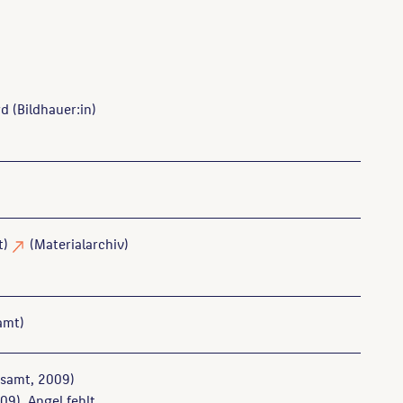
rd
(Bildhauer:in)
t)
(Materialarchiv)
amt)
samt, 2009)
09), Angel fehlt