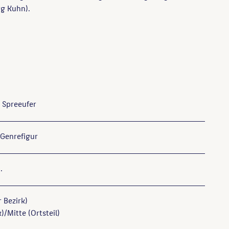
rg Kuhn).
, Spreeufer
Genrefigur
.
r Bezirk)
)/Mitte (Ortsteil)