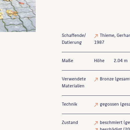
Schaffende/
Thieme, Gerha
Datierung
1987
Maße
Höhe
2.04 m
Verwendete
Bronze
(gesam
Materialien
Technik
gegossen
(ges
Zustand
beschmiert
(ge
beschädigt
(20