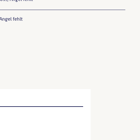
 Angel fehlt
 Von A bis N, 2001.
ser Website verwenden möchten, zitieren Sie bitte wie
ktitel, URL, Datum des Abrufes.