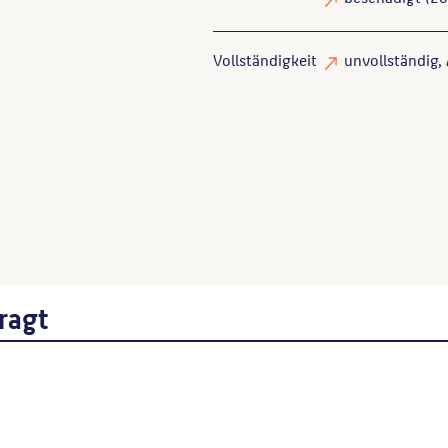
Vollständigkeit
unvollständig
,
Chod, Kathrin
: Mitte; Bd. 1.
Wenn Sie einzelne Inhalte von die
folgt: Autor*in des Beitrages, Wer
ragt