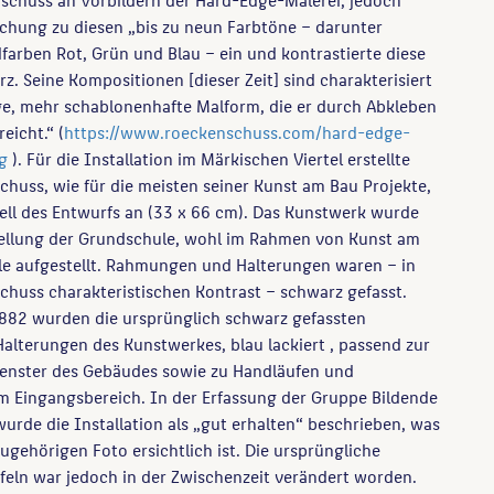
ichung zu diesen „bis zu neun Farbtöne – darunter
farben Rot, Grün und Blau – ein und kontrastierte diese
z. Seine Kompositionen [dieser Zeit] sind charakterisiert
ige, mehr schablonenhafte Malform, die er durch Abkleben
reicht.“ (
https://www.roeckenschuss.com/hard-edge-
ng
). Für die Installation im Märkischen Viertel erstellte
chuss, wie für die meisten seiner Kunst am Bau Projekte,
ell des Entwurfs an (33 x 66 cm). Das Kunstwerk wurde
tellung der Grundschule, wohl im Rahmen von Kunst am
le aufgestellt. Rahmungen und Halterungen waren – in
chuss charakteristischen Kontrast – schwarz gefasst.
882 wurden die ursprünglich schwarz gefassten
lterungen des Kunstwerkes, blau lackiert , passend zur
enster des Gebäudes sowie zu Handläufen und
m Eingangsbereich. In der Erfassung der Gruppe Bildende
urde die Installation als „gut erhalten“ beschrieben, was
gehörigen Foto ersichtlich ist. Die ursprüngliche
eln war jedoch in der Zwischenzeit verändert worden.