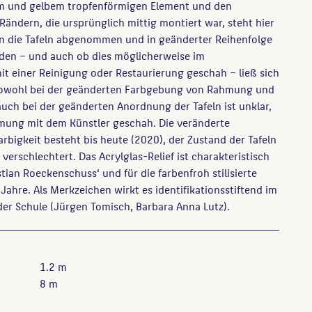
em und gelbem tropfenförmigen Element und den
Rändern, die ursprünglich mittig montiert war, steht hier
nn die Tafeln abgenommen und in geänderter Reihenfolge
den – und auch ob dies möglicherweise im
 einer Reinigung oder Restaurierung geschah – ließ sich
 Sowohl bei der geänderten Farbgebung von Rahmung und
uch bei der geänderten Anordnung der Tafeln ist unklar,
mung mit dem Künstler geschah. Die veränderte
bigkeit besteht bis heute (2020), der Zustand der Tafeln
 verschlechtert. Das Acrylglas-Relief ist charakteristisch
stian Roeckenschuss‘ und für die farbenfroh stilisierte
Jahre. Als Merkzeichen wirkt es identifikationsstiftend im
er Schule (Jürgen Tomisch, Barbara Anna Lutz).
1.2 m
8 m