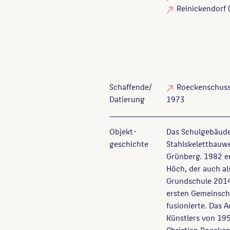
Reinickendorf (
Schaffende/
Roeckenschuss,
Datierung
1973
Objekt­
Das Schulgebäude
geschichte
Stahlskelettbauw
Grünberg. 1982 e
Höch, der auch 
Grundschule 2014
ersten Gemeinsch
fusionierte. Das 
Künstlers von 195
Christian Roecken