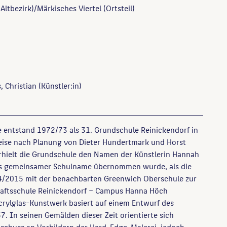
Altbezirk)/Märkisches Viertel (Ortsteil)
 Christian
(Künstler:in)
 entstand 1972/73 als 31. Grundschule Reinickendorf in
eise nach Planung von Dieter Hundertmark und Horst
rhielt die Grundschule den Namen der Künstlerin Hannah
als gemeinsamer Schulname übernommen wurde, als die
/2015 mit der benachbarten Greenwich Oberschule zur
aftsschule Reinickendorf – Campus Hanna Höch
Acrylglas-Kunstwerk basiert auf einem Entwurf des
7. In seinen Gemälden dieser Zeit orientierte sich
schuss an Vorbildern der Hard-Edge-Malerei, jedoch