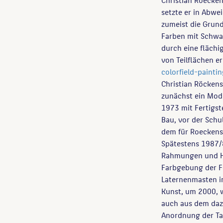
setzte er in Abwe
zumeist die Grund
Farben mit Schwar
durch eine fläch
von Teilflächen er
colorfield-painti
Christian Röckens
zunächst ein Mod
1973 mit Fertigs
Bau, vor der Schu
dem für Roeckens
Spätestens 1987/
Rahmungen und Ha
Farbgebung der F
Laternenmasten i
Kunst, um 2000, w
auch aus dem dazu
Anordnung der Taf