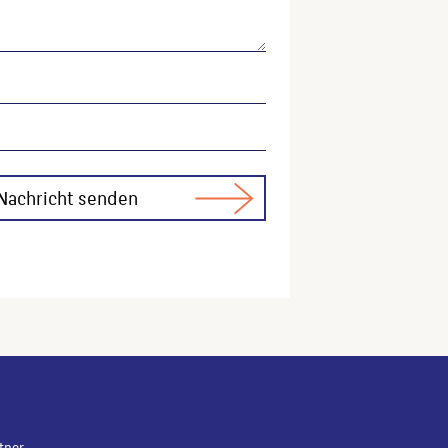
, 1978.
ser Website verwenden möchten, zitieren Sie bitte wie
ktitel, URL, Datum des Abrufes.
tner