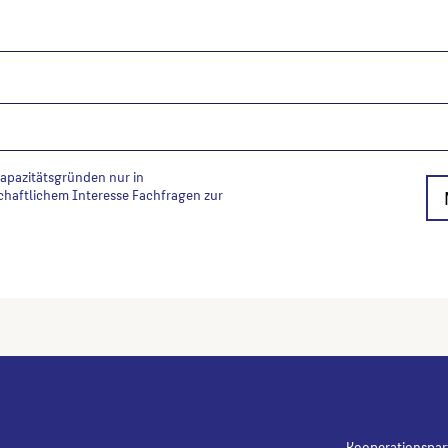
Formate; 1975-1978, Berlin
Wenn Sie einzelne Inhalte von die
folgt: Autor*in des Beitrages, Wer
Kapazitätsgründen nur in
chaftlichem Interesse Fachfragen zur
Kooperationspar