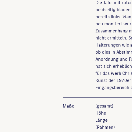
Die Tafel mit rot
beidseitig blauen 
bereits links. Wa
neu montiert wur
Zusammenhang mit
nicht ermitteln.
Halterungen wie a
ob dies in Abstim
Anordnung und Far
hat sich erheblich
für das Werk Chri
Kunst der 1970er 
Eingangsbereich d
Maße
(gesamt)
Höhe
Länge
(Rahmen)