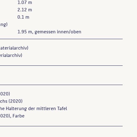
1.07 m
2.12 m
0.1 m
ung)
1.95 m, gemessen innen/oben
aterialarchiv)
rialarchiv)
020)
chs
(2020)
he Halterung der mittleren Tafel
020), Farbe