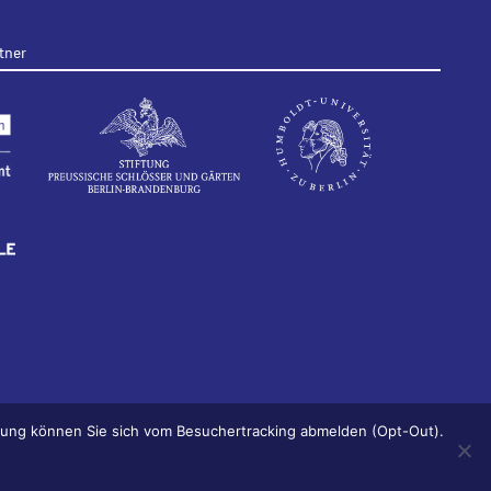
tner
ärung können Sie sich vom Besuchertracking abmelden (Opt-Out).